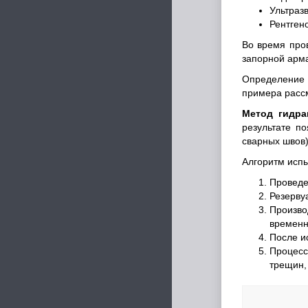
Ультразв
Рентген
Во время про
запорной арма
Определение 
примера рассм
Метод гидра
результате п
сварных швов)
Алгоритм исп
Проведе
Резерву
Произв
временн
После и
Процесс
трещин, 