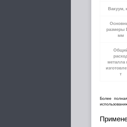
Вакуум, 
Основн
размеры 
мм
Общи
расхо
металла 
изготовле
т
Более полная
использованию
Примене