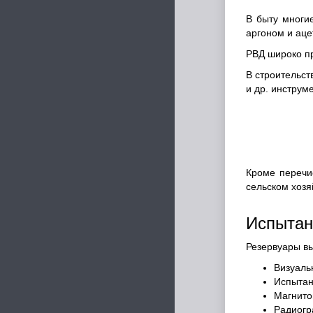
В быту многи
аргоном и аце
РВД широко пр
В строительст
и др. инструм
Кроме перечи
сельском хозя
Испытан
Резервуары вы
Визуаль
Испытан
Магнито
Радиогр