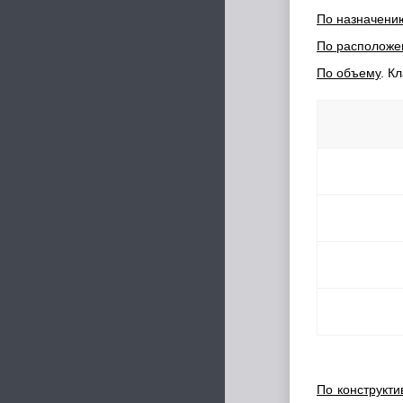
По назначени
По располож
По объему
. К
По конструкт