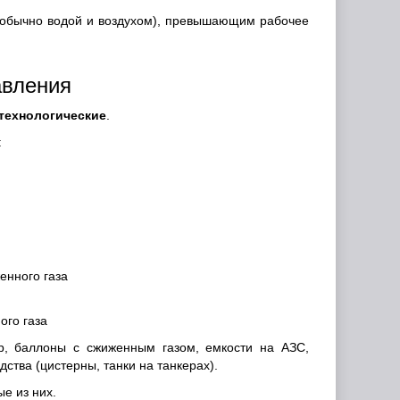
 (обычно водой и воздухом), превышающим рабочее
авления
технологические
.
:
ого газа
р, баллоны с сжиженным газом, емкости на АЗС,
ства (цистерны, танки на танкерах).
е из них.