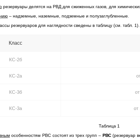
ю
резервуары делятся на РВД для сжиженных газов, для химических
ению
– надземные, наземные, подземные и полузаглубленные.
лассы резервуаров для наглядности сведены в таблицу (см. табл. 1).
Класс
КС-2б
КС-2а
о
КС-3б
от
КС-3а
от
Таблица 1
ивным
особенностям РВС состоят из трех групп –
РВС
(резервуар в