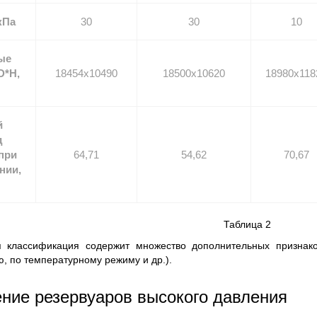
кПа
30
30
10
ые
D*H,
18454x10490
18500x10620
18980x118
й
д
при
64,71
54,62
70,67
нии,
Таблица 2
 классификация содержит множество дополнительных признако
, по температурному режиму и др.).
ние резервуаров высокого давления