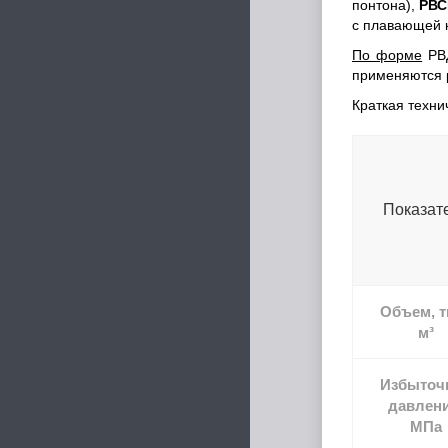
понтона),
РВС
с плавающей 
По форме
РВД
применяются 
Краткая техни
Показат
Объем, т
м³
Избыточ
давлени
МПа