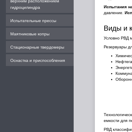
верхним расположением
Испытания н
гидроцилиндра
давление.
Исп
Испытательные прессы
Виды и 
Маятниковые копры
Условно РВД м
Резервуары дл
Стационарные твердомеры
Химичес
Оснастка и приспособления
Нефтега
Энергет
Коммуна
Оборонн
Технологичес
емкости для п
РВД классифи