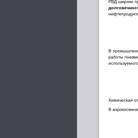
РВД широко пр
долговечнос
нефтепродукты
В промышленн
работы пневмо
используемого
Химическая от
В аэрокосмиче