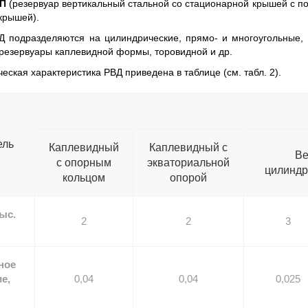
П
(резервуар вертикальный стальной со стационарной крышей с п
крышей).
 подразделяются на цилиндрические, прямо- и многоугольные, 
резервуары каплевидной формы, торовидной и др.
ческая характеристика РВД приведена в таблице (см. табл. 2).
ель
Каплевидный
Каплевидный с
Ве
с опорным
экваториальной
цилиндр
кольцом
опорой
ыс.
2
2
3
ное
е,
0,04
0,04
0,025