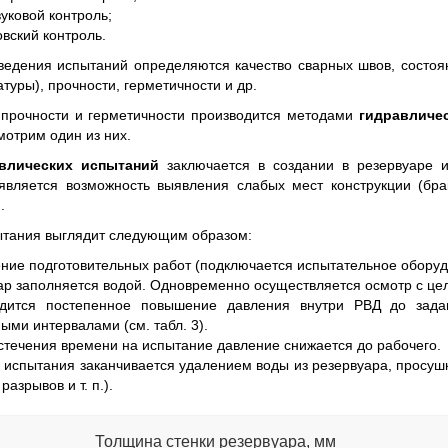
уковой контроль;
овский контроль.
ведения испытаний определяются качество сварных швов, состоян
туры), прочности, герметичности и др.
прочности и герметичности производится методами
гидравличе
отрим один из них.
влических испытаний
заключается в создании в резервуаре 
оявляется возможность выявления слабых мест конструкции (бра
.
ытания выглядит следующим образом:
ние подготовительных работ (подключается испытательное оборуд
ар заполняется водой. Одновременно осуществляется осмотр с це
одится постепенное повышение давления внутри РВД до зад
ыми интервалами (см. табл. 3).
стечения времени на испытание давление снижается до рабочего.
 испытания заканчивается удалением воды из резервуара, просуш
разрывов и т. п.).
Толщина стенки резервуара, мм