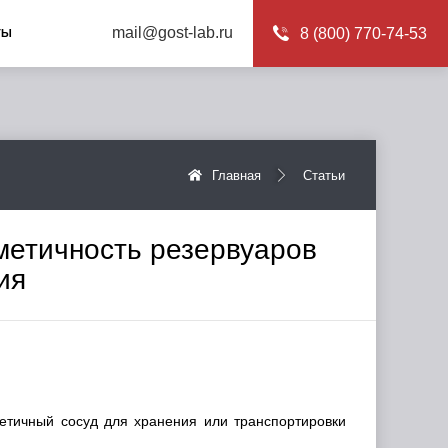
mail@gost-lab.ru
8 (800) 770-74-53
ТЫ
Главная
Статьи
метичность резервуаров
ия
етичный сосуд для хранения или транспортировки