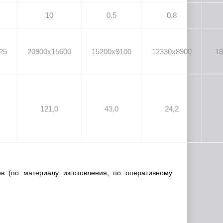
10
0,5
0,8
25
20900x15600
15200x9100
12330x8900
18
121,0
43,0
24,2
в (по материалу изготовления, по оперативному