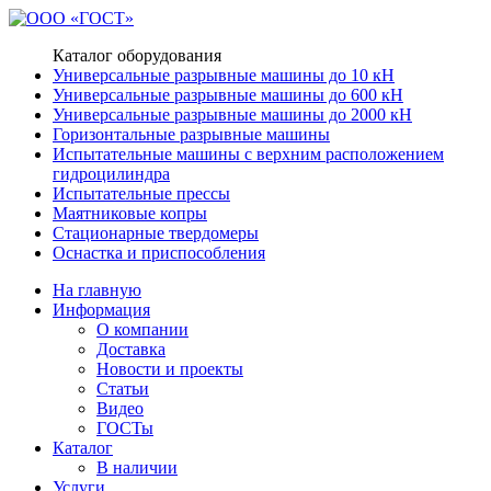
Каталог оборудования
Универсальные разрывные машины до 10 кН
Универсальные разрывные машины до 600 кН
Универсальные разрывные машины до 2000 кН
Горизонтальные разрывные машины
Испытательные машины с верхним расположением
гидроцилиндра
Испытательные прессы
Маятниковые копры
Стационарные твердомеры
Оснастка и приспособления
На главную
Информация
О компании
Доставка
Новости и проекты
Статьи
Видео
ГОСТы
Каталог
В наличии
Услуги