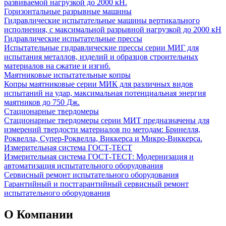
развиваемой нагрузкой до 2000 кН.
Горизонтальные разрывные машины
Гидравлические испытательные машины вертикального
исполнения, с максимальной разрывной нагрузкой до 2000 кН
Гидравлические испытательные прессы
Испытательные гидравлические прессы серии МИГ для
испытания металлов, изделий и образцов строительных
материалов на сжатие и изгиб.
Маятниковые испытательные копры
Копры маятниковые серии МИК для различных видов
испытаний на удар, максимальная потенциальная энергия
маятников до 750 Дж.
Стационарные твердомеры
Стационарные твердомеры серии МИТ предназначены для
измерений твердости материалов по методам: Бринелля,
Роквелла, Супер-Роквелла, Виккерса и Микро-Виккерса.
Измерительная система ГОСТ-ТЕСТ
Измерительная система ГОСТ-ТЕСТ: Модернизация и
автоматизация испытательного оборудования
Сервисный ремонт испытательного оборудования
Гарантийный и постгарантийный сервисный ремонт
испытательного оборудования
О Компании