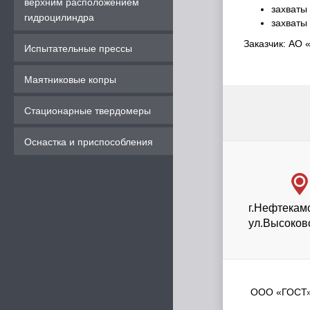
верхним расположением
захваты
гидроцилиндра
захваты
Заказчик: АО 
Испытательные прессы
Маятниковые копры
Стационарные твердомеры
Оснастка и приспособления
г.Нефтекам
ул.Высоков
ООО «ГОСТ»