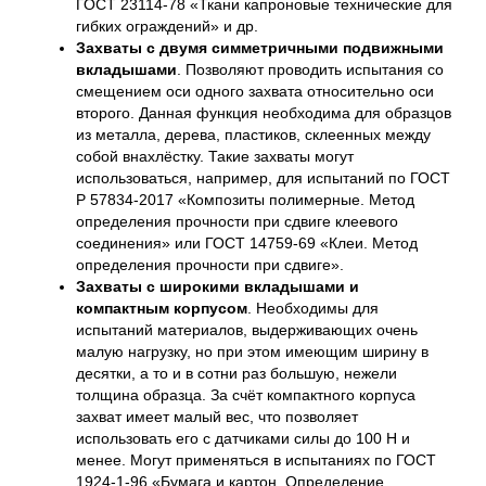
ГОСТ 23114-78 «Ткани капроновые технические для
гибких ограждений» и др.
Захваты с двумя симметричными подвижными
вкладышами
. Позволяют проводить испытания со
смещением оси одного захвата относительно оси
второго. Данная функция необходима для образцов
из металла, дерева, пластиков, склеенных между
собой внахлёстку. Такие захваты могут
использоваться, например, для испытаний по ГОСТ
Р 57834-2017 «Композиты полимерные. Метод
определения прочности при сдвиге клеевого
соединения» или ГОСТ 14759-69 «Клеи. Метод
определения прочности при сдвиге».
Захваты с широкими вкладышами и
компактным корпусом
. Необходимы для
испытаний материалов, выдерживающих очень
малую нагрузку, но при этом имеющим ширину в
десятки, а то и в сотни раз большую, нежели
толщина образца. За счёт компактного корпуса
захват имеет малый вес, что позволяет
использовать его с датчиками силы до 100 Н и
менее. Могут применяться в испытаниях по ГОСТ
1924-1-96 «Бумага и картон. Определение