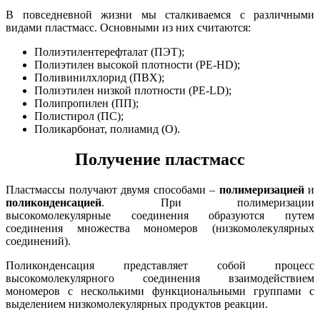
В повседневной жизни мы сталкиваемся с различными
видами пластмасс. Основными из них считаются:
Полиэтилентерефталат (ПЭТ);
Полиэтилен высокой плотности (PE-HD);
Поливинилхлорид (ПВХ);
Полиэтилен низкой плотности (PE-LD);
Полипропилен (ПП);
Полистирол (ПС);
Поликарбонат, полиамид (О).
Получение пластмасс
Пластмассы получают двумя способами –
полимеризацией
и
поликонденсацией
. При полимеризации
высокомолекулярные соединения образуются путем
соединения множества мономеров (низкомолекулярных
соединений).
Поликонденсация представляет собой процесс
высокомолекулярного соединения взаимодействием
мономеров с несколькими функциональными группами с
выделением низкомолекулярных продуктов реакции.