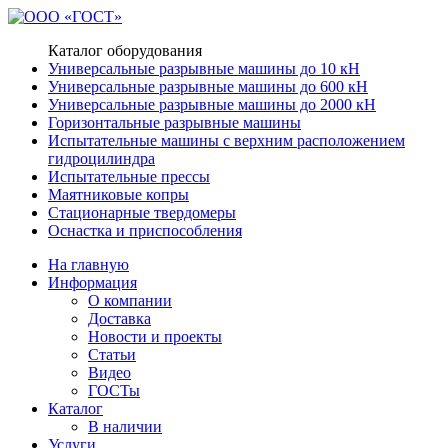
Каталог оборудования
Универсальные разрывные машины до 10 кН
Универсальные разрывные машины до 600 кН
Универсальные разрывные машины до 2000 кН
Горизонтальные разрывные машины
Испытательные машины с верхним расположением
гидроцилиндра
Испытательные прессы
Маятниковые копры
Стационарные твердомеры
Оснастка и приспособления
На главную
Информация
О компании
Доставка
Новости и проекты
Статьи
Видео
ГОСТы
Каталог
В наличии
Услуги