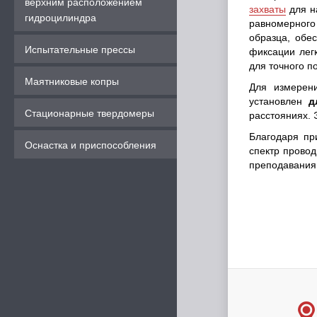
верхним расположением
захваты
для н
гидроцилиндра
равномерного
образца, обе
Испытательные прессы
фиксации лег
для точного п
Маятниковые копры
Для измерен
установлен
д
Стационарные твердомеры
расстояниях. 
Благодаря пр
Оснастка и приспособления
спектр прово
преподавания 