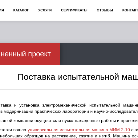
ИЯ
КАТАЛОГ
УСЛУГИ
СЕРТИФИКАТЫ
ОТЗЫВЫ
КОНТАК
ненный проект
Поставка испытательной ма
ставка и установка электромеханической испытательной маш
в модернизации практических лабораторий и научно-исследователь
нашей компании осуществили пуско-наладочные работы и провели 
оставки вошла
универсальная испытательная машина МИМ.2-10
с в
 небольших образцов на
растяжение
,
сжатие
и
изгиб
. Машина ос