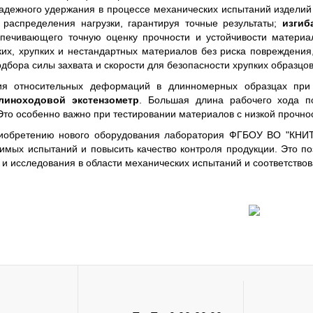
адежного удержания в процессе механических испытаний изделий 
 распределения нагрузки, гарантируя точные результаты;
изгиб
спечивающего точную оценку прочности и устойчивости матери
ких, хрупких и нестандартных материалов без риска повреждения
одбора силы захвата и скорости для безопасности хрупких образцов
ия относительных деформаций в длинномерных образцах при
линоходовой экстензометр
. Большая длина рабочего хода п
Это особенно важно при тестировании материалов с низкой прочно
иобретению нового оборудования лаборатория ФГБОУ ВО "КНИТ
димых испытаний и повысить качество контроля продукции. Это п
и исследования в области механических испытаний и соответство