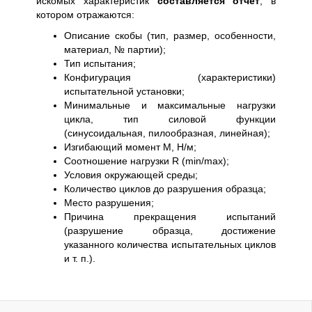
искомых характеристик
составляется отчет
, в
котором отражаются:
Описание скобы (тип, размер, особенности,
материал, № партии);
Тип испытания;
Конфигурация (характеристики)
испытательной установки;
Минимальные и максимальные нагрузки
цикла, тип силовой функции
(синусоидальная, пилообразная, линейная);
Изгибающий момент М, Н/м;
Соотношение нагрузки R (min/max);
Условия окружающей среды;
Количество циклов до разрушения образца;
Место разрушения;
Причина прекращения испытаний
(разрушение образца, достижение
указанного количества испытательных циклов
и т. п.).