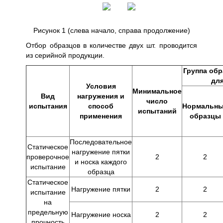
Рисунок 1 (слева начало, справа продолжение)
Отбор образцов в количестве двух шт. проводится
из серийной продукции.
Группа об
дл
Условия
Минимальное
Вид
нагружения и
число
испытания
способ
Нормальн
испытаний
применения
образцы
Последовательное
Статическое
нагружение пятки
проверочное
2
2
и носка каждого
испытание
образца
Статическое
Нагружение пятки
2
2
испытание
на
предельную
Нагружение носка
2
2
прочность